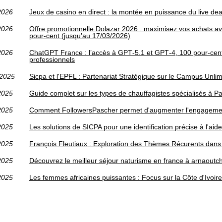
2026
Jeux de casino en direct : la montée en puissance du live deal
2026
Offre promotionnelle Dolazar 2026 : maximisez vos achats avec 
pour-cent (jusqu’au 17/03/2026)
2026
ChatGPT France : l’accès à GPT‑5.1 et GPT‑4, 100 pour-cent
professionnels
/2025
Sicpa et l'EPFL : Partenariat Stratégique sur le Campus Unlim
2025
Guide complet sur les types de chauffagistes spécialisés à Pa
2025
Comment FollowersPascher permet d'augmenter l'engageme
2025
Les solutions de SICPA pour une identification précise à l'ai
2025
François Fleutiaux : Exploration des Thèmes Récurents dan
2025
Découvrez le meilleur séjour naturisme en france à arnaoutc
2025
Les femmes africaines puissantes : Focus sur la Côte d'Ivoire