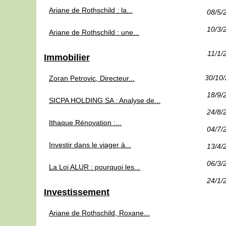
Ariane de Rothschild : la...
08/5/
10/3/
Ariane de Rothschild : une...
11/1/
Immobilier
30/10
Zoran Petrovic, Directeur...
18/9/
SICPA HOLDING SA : Analyse de...
24/8/
Ithaque Rénovation :...
04/7/
Investir dans le viager à...
13/4/
06/3/
La Loi ALUR : pourquoi les...
24/1/
Investissement
Ariane de Rothschild, Roxane...