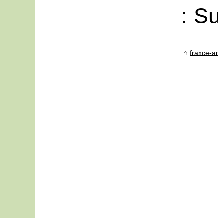
: S
france-an