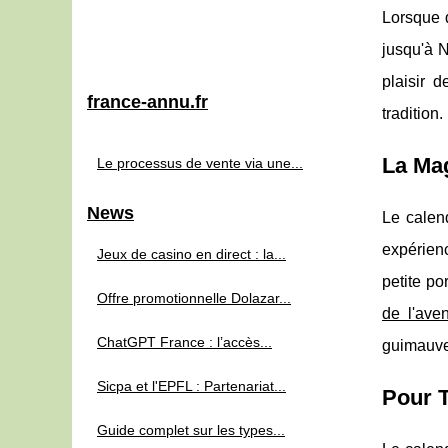
Lorsque d
jusqu'à 
plaisir 
france-annu.fr
tradition.
La Mag
Le processus de vente via une...
News
Le calen
expérienc
Jeux de casino en direct : la...
petite po
Offre promotionnelle Dolazar...
de l'ave
ChatGPT France : l’accès...
guimauves
Sicpa et l'EPFL : Partenariat...
Pour T
Guide complet sur les types...