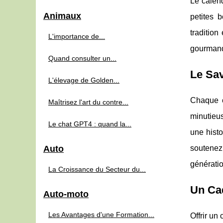
Le calend
Animaux
petites 
tradition
L'importance de...
gourmand
Quand consulter un...
Le Sav
L'élevage de Golden...
Chaque ch
Maîtrisez l'art du contre...
minutieus
Le chat GPT4 : quand la...
une histo
Auto
soutenez
génératio
La Croissance du Secteur du...
Un Cad
Auto-moto
Les Avantages d'une Formation...
Offrir un