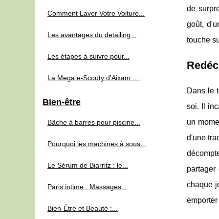
de surpre
Comment Laver Votre Voiture...
goût, d'
Les avantages du detailing...
touche s
Les étapes à suivre pour...
Redéco
La Mega e-Scouty d'Aixam :...
Dans le t
Bien-être
soi. Il i
un moment
Bâche à barres pour piscine...
d'une tra
Pourquoi les machines à sous...
décompte
Le Sérum de Biarritz : le...
partager
chaque j
Paris intime : Massages...
emporter 
Bien-Être et Beauté :...