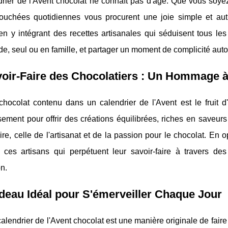
rier de l'Avent chocolat ne connaît pas d'âge. Que vous soyez
bouchées quotidiennes vous procurent une joie simple et auth
 en y intégrant des recettes artisanales qui séduisent tous les 
e, seul ou en famille, et partager un moment de complicité au
oir-Faire des Chocolatiers : Un Hommage à 
ocolat contenu dans un calendrier de l'Avent est le fruit d'u
ement pour offrir des créations équilibrées, riches en saveur
ire, celle de l'artisanat et de la passion pour le chocolat. En 
 ces artisans qui perpétuent leur savoir-faire à travers des
n.
eau Idéal pour S'émerveiller Chaque Jour
 calendrier de l'Avent chocolat est une manière originale de fair