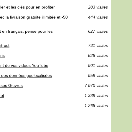
er et les clés pour en profiter
283 visites
la livraison gratuite illimitée et -50
444 visites
 en français, pensé pour les
627 visites
itrust
731 visites
ris
828 visites
nt de vos vidéos YouTube
901 visites
de des données géolocalisées
959 visites
s ses Œuvres
7 970 visites
hot
1 339 visites
1 268 visites