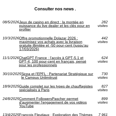
Consulter nos news .
08/5/2026
Jeux de casino en direct : la montée en
282
puissance du live dealer et les clés pour en
visites
profiter
10/3/2026
Offre promotionnelle Dolazar 2026 :
442
maximisez vos achats avec la livraison
visites
gratuite illimitée et -50 pour-cent (jusqu’au
17/03/2026)
11/1/2026
ChatGPT France : l’accès à GPT‑5.1 et
624
GPT‑4, 100 pour-cent en français, pensé
visites
pour les professionnels
30/10/2025
Sicpa et l'EPFL : Partenariat Stratégique sur
730
le Campus Unlimitrust
visites
18/9/2025
Guide complet sur les types de chauffagistes
827
spécialisés à Paris
visites
24/8/2025
Comment FollowersPascher permet
899
d'augmenter l'engagement de vos vidéos
visites
YouTube
13/4/2025
François Fleutiaux : Exploration des Thèmes
7 961