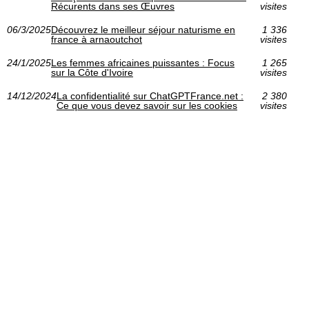
Récurents dans ses Œuvres
visites
06/3/2025
Découvrez le meilleur séjour naturisme en
1 336
france à arnaoutchot
visites
24/1/2025
Les femmes africaines puissantes : Focus
1 265
sur la Côte d'Ivoire
visites
14/12/2024
La confidentialité sur ChatGPTFrance.net :
2 380
Ce que vous devez savoir sur les cookies
visites