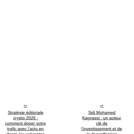
Stratégie éditoriale
Sidi Mohamed
crypto 2026 :
Kagnassi : un acteur
comment doper votre
clé de
trafic avec l’actu en
l’investissement et de
direct, les préventes
la diversification