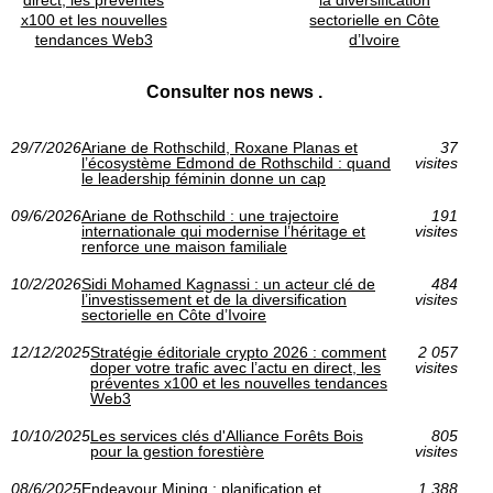
x100 et les nouvelles
sectorielle en Côte
tendances Web3
d’Ivoire
Consulter nos news .
29/7/2026
Ariane de Rothschild, Roxane Planas et
37
l’écosystème Edmond de Rothschild : quand
visites
le leadership féminin donne un cap
09/6/2026
Ariane de Rothschild : une trajectoire
191
internationale qui modernise l’héritage et
visites
renforce une maison familiale
10/2/2026
Sidi Mohamed Kagnassi : un acteur clé de
484
l’investissement et de la diversification
visites
sectorielle en Côte d’Ivoire
12/12/2025
Stratégie éditoriale crypto 2026 : comment
2 057
doper votre trafic avec l’actu en direct, les
visites
préventes x100 et les nouvelles tendances
Web3
10/10/2025
Les services clés d'Alliance Forêts Bois
805
pour la gestion forestière
visites
08/6/2025
Endeavour Mining : planification et
1 388