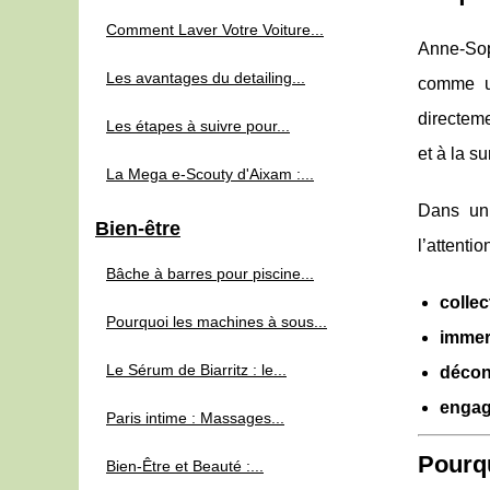
Comment Laver Votre Voiture...
Anne‑Sop
Les avantages du detailing...
comme u
directem
Les étapes à suivre pour...
et à la s
La Mega e-Scouty d'Aixam :...
Dans un 
Bien-être
l’attenti
Bâche à barres pour piscine...
collec
Pourquoi les machines à sous...
immer
Le Sérum de Biarritz : le...
décon
engag
Paris intime : Massages...
Pourqu
Bien-Être et Beauté :...