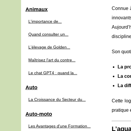
Connue 
Animaux
innovan
L'importance de...
Aujourd’
Quand consulter un...
discipline
L'élevage de Golden...
Son quoti
Maîtrisez l'art du contre...
La pr
Le chat GPT4 : quand la...
La co
La dif
Auto
La Croissance du Secteur du...
Cette log
pratique e
Auto-moto
Les Avantages d'une Formation...
L’aqua