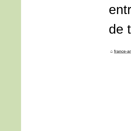
ent
de 
france-an