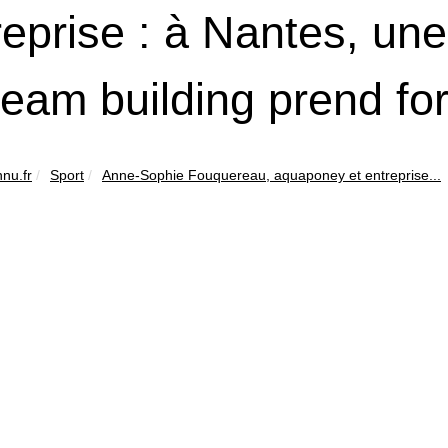
reprise : à Nantes, un
team building prend f
nu.fr
Sport
Anne‑Sophie Fouquereau, aquaponey et entreprise...