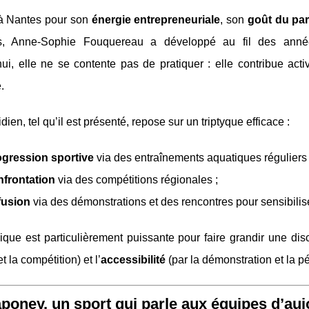
à Nantes pour son
énergie entrepreneuriale
, son
goût du pa
ts, Anne‑Sophie Fouquereau a développé au fil des anné
hui, elle ne se contente pas de pratiquer : elle contribue ac
.
dien, tel qu’il est présenté, repose sur un triptyque efficace :
ogression sportive
via des entraînements aquatiques réguliers 
nfrontation
via des compétitions régionales ;
fusion
via des démonstrations et des rencontres pour sensibilise
ique est particulièrement puissante pour faire grandir une disci
t la compétition) et l’
accessibilité
(par la démonstration et la p
poney, un sport qui parle aux équipes d’auj