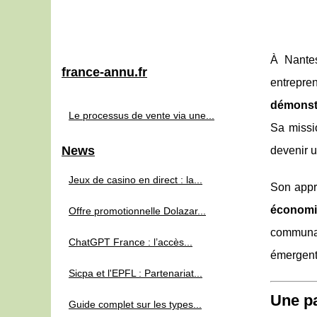
À Nantes
france-annu.fr
entrepre
démonst
Le processus de vente via une...
Sa missio
News
devenir 
Jeux de casino en direct : la...
Son appro
économ
Offre promotionnelle Dolazar...
communau
ChatGPT France : l’accès...
émergent
Sicpa et l'EPFL : Partenariat...
Une pa
Guide complet sur les types...