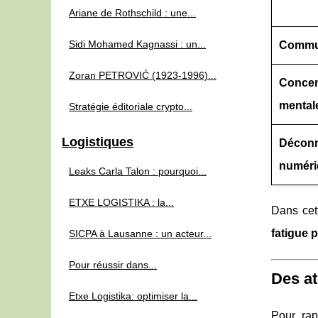
Ariane de Rothschild : une...
Sidi Mohamed Kagnassi : un...
Commu
Zoran PETROVIĆ (1923‑1996)...
Concent
mental
Stratégie éditoriale crypto...
Logistiques
Décon
numéri
Leaks Carla Talon : pourquoi...
ETXE LOGISTIKA : la...
Dans cet
fatigue 
SICPA à Lausanne : un acteur...
Pour réussir dans...
Des at
Etxe Logistika: optimiser la...
Pour rap