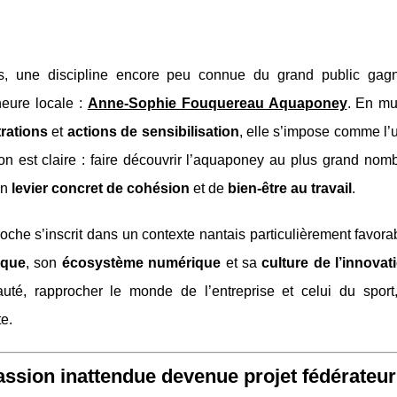
, une discipline encore peu connue du grand public gagne
neure locale :
Anne-Sophie Fouquereau Aquaponey
. En mu
rations
et
actions de sensibilisation
, elle s’impose comme l
n est claire : faire découvrir l’aquaponey au plus grand nomb
un
levier concret de cohésion
et de
bien‑être au travail
.
che s’inscrit dans un contexte nantais particulièrement favor
ique
, son
écosystème numérique
et sa
culture de l’innovat
té, rapprocher le monde de l’entreprise et celui du sport,
e.
ssion inattendue devenue projet fédérateur