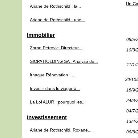
Un Cal
Ariane de Rothschild : la...
Ariane de Rothschild : une...
Immobilier
08/5/
Zoran Petrovic, Directeur...
10/3/
SICPA HOLDING SA : Analyse de...
11/1/
Ithaque Rénovation :...
30/10
Investir dans le viager à...
18/9/
24/8/
La Loi ALUR : pourquoi les...
04/7/
Investissement
13/4/
Ariane de Rothschild, Roxane...
06/3/