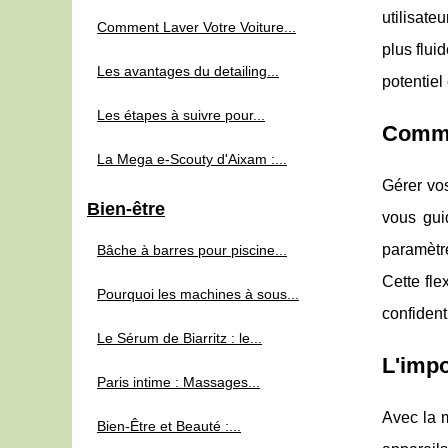
utilisate
Comment Laver Votre Voiture...
plus flui
Les avantages du detailing...
potentiel 
Les étapes à suivre pour...
Comme
La Mega e-Scouty d'Aixam :...
Gérer vo
Bien-être
vous gui
paramètre
Bâche à barres pour piscine...
Cette fle
Pourquoi les machines à sous...
confidenti
Le Sérum de Biarritz : le...
L'impo
Paris intime : Massages...
Avec la m
Bien-Être et Beauté :...