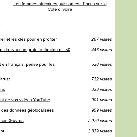
Les femmes africaines puissantes : Focus sur la
Côte d'Ivoire
.
er et les clés pour en profiter
287 visites
la livraison gratuite illimitée et -50
446 visites
 en français, pensé pour les
628 visites
itrust
732 visites
ris
829 visites
nt de vos vidéos YouTube
901 visites
de des données géolocalisées
959 visites
s ses Œuvres
7 970 visites
hot
1 339 visites