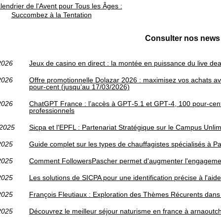
endrier de l'Avent pour Tous les Âges :
Succombez à la Tentation
Consulter nos news 
2026
Jeux de casino en direct : la montée en puissance du live deal
2026
Offre promotionnelle Dolazar 2026 : maximisez vos achats avec 
pour-cent (jusqu’au 17/03/2026)
2026
ChatGPT France : l’accès à GPT‑5.1 et GPT‑4, 100 pour-cent
professionnels
/2025
Sicpa et l'EPFL : Partenariat Stratégique sur le Campus Unlim
2025
Guide complet sur les types de chauffagistes spécialisés à Pa
2025
Comment FollowersPascher permet d'augmenter l'engageme
2025
Les solutions de SICPA pour une identification précise à l'ai
2025
François Fleutiaux : Exploration des Thèmes Récurents dan
2025
Découvrez le meilleur séjour naturisme en france à arnaoutc