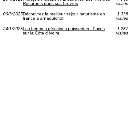
Récurents dans ses Œuvres
visites
06/3/2025
Découvrez le meilleur séjour naturisme en
1 338
france à arnaoutchot
visites
24/1/2025
Les femmes africaines puissantes : Focus
1 267
sur la Côte d'Ivoire
visites