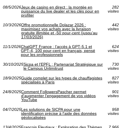
08/5/2026
Jeux de casino en direct : la montée en
282
puissance du live dealer et les clés pour en
visites
profiter
10/3/2026
Offre promotionnelle Dolazar 2026 :
442
maximisez vos achats avec la livraison
visites
gratuite illimitée et -50 pour-cent (jusqu’au
17/03/2026)
11/1/2026
ChatGPT France : l’accès à GPT‑5.1 et
624
GPT‑4, 100 pour-cent en français, pensé
visites
pour les professionnels
30/10/2025
Sicpa et l'EPFL : Partenariat Stratégique sur
730
le Campus Unlimitrust
visites
18/9/2025
Guide complet sur les types de chauffagistes
827
spécialisés à Paris
visites
24/8/2025
Comment FollowersPascher permet
901
d'augmenter l'engagement de vos vidéos
visites
YouTube
04/7/2025
Les solutions de SICPA pour une
958
identification précise à l'aide des données
visites
géolocalisées
13/4/2025
François Fleutiaux : Exploration des Thèmes
7 966