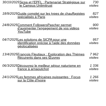
30/10/2025
Sicpa et l'EPFL : Partenariat Stratégique sur
730
le Campus Unlimitrust
visites
18/9/2025
Guide complet sur les types de chauffagistes
827
spécialisés à Paris
visites
24/8/2025
Comment FollowersPascher permet
900
d'augmenter l'engagement de vos vidéos
visites
YouTube
04/7/2025
Les solutions de SICPA pour une
957
identification précise à l'aide des données
visites
géolocalisées
13/4/2025
François Fleutiaux : Exploration des Thèmes
7 962
Récurents dans ses Œuvres
visites
06/3/2025
Découvrez le meilleur séjour naturisme en
1 336
france à arnaoutchot
visites
24/1/2025
Les femmes africaines puissantes : Focus
1 266
sur la Côte d'Ivoire
visites