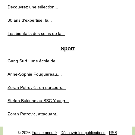
Découvrez une sélection...
30 ans d'expertise: la...
Les bienfaits des soins de la...
Sport
Gang Surf : une école de...
Anne‑Sophie Fouquereau,...
Zoran Petrović : un parcours...
Stefan Bukinac au BSC Young...
Zoran Petrovic, attaquant...
© 2026
France-annu.fr
-
Découvrir les publications
-
RSS