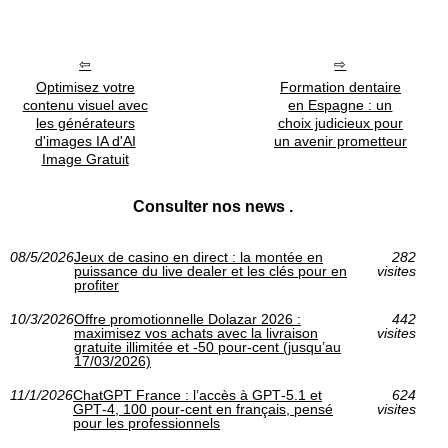
Optimisez votre
Formation dentaire
contenu visuel avec
en Espagne : un
les générateurs
choix judicieux pour
d'images IA d'AI
un avenir prometteur
Image Gratuit
Consulter nos news .
08/5/2026
Jeux de casino en direct : la montée en
282
puissance du live dealer et les clés pour en
visites
profiter
10/3/2026
Offre promotionnelle Dolazar 2026 :
442
maximisez vos achats avec la livraison
visites
gratuite illimitée et -50 pour-cent (jusqu’au
17/03/2026)
11/1/2026
ChatGPT France : l’accès à GPT‑5.1 et
624
GPT‑4, 100 pour-cent en français, pensé
visites
pour les professionnels