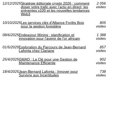
12/12/2025
Stratégie éditoriale crypto 2026 : comment
2 056
doper votre trafic avec l’actu en direct, les
visites
préventes x100 et les nouvelles tendances
Web3
10/10/2025
Les services clés d'Alliance Forêts Bois
805
pour la gestion forestière
visites
08/6/2025
Endeavour Mining : planification et
1 388
innovation pour l'avenir de l'or africain
visites
01/5/2025
Exploration du Parcours de Jean-Bernard
857
Lafonta chez Clariane
visites
25/4/2025
GMAO : La Clé pour une Gestion de
902
Maintenance Efficiente
visites
18/4/2025
Jean-Bernard Lafonta : Innover pour
738
Survivre aux Incertitudes
visites