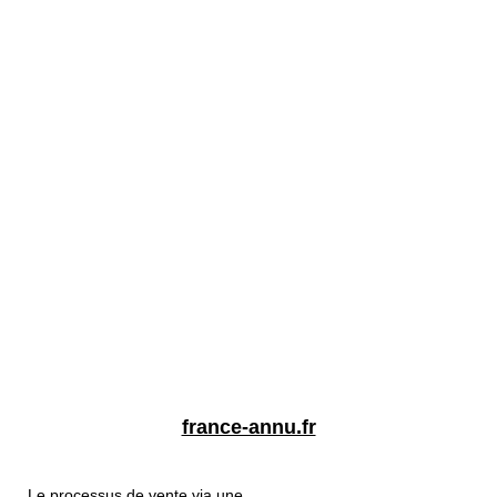
france-annu.fr
Le processus de vente via une...