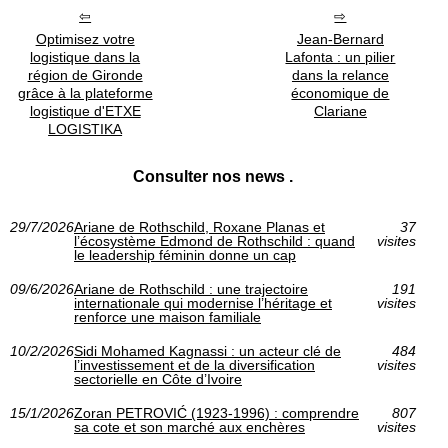
Optimisez votre
Jean-Bernard
logistique dans la
Lafonta : un pilier
région de Gironde
dans la relance
grâce à la plateforme
économique de
logistique d'ETXE
Clariane
LOGISTIKA
Consulter nos news .
29/7/2026
Ariane de Rothschild, Roxane Planas et
37
l’écosystème Edmond de Rothschild : quand
visites
le leadership féminin donne un cap
09/6/2026
Ariane de Rothschild : une trajectoire
191
internationale qui modernise l’héritage et
visites
renforce une maison familiale
10/2/2026
Sidi Mohamed Kagnassi : un acteur clé de
484
l’investissement et de la diversification
visites
sectorielle en Côte d’Ivoire
15/1/2026
Zoran PETROVIĆ (1923‑1996) : comprendre
807
sa cote et son marché aux enchères
visites