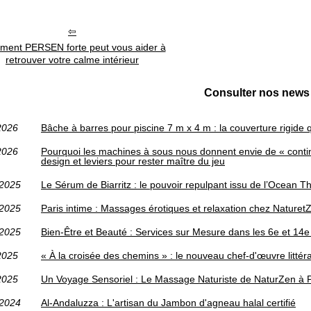
ent PERSEN forte peut vous aider à
retrouver votre calme intérieur
Consulter nos news 
2026
Bâche à barres pour piscine 7 m x 4 m : la couverture rigide qu
2026
Pourquoi les machines à sous nous donnent envie de « contin
design et leviers pour rester maître du jeu
/2025
Le Sérum de Biarritz : le pouvoir repulpant issu de l’Ocean T
/2025
Paris intime : Massages érotiques et relaxation chez Naturet
/2025
Bien-Être et Beauté : Services sur Mesure dans les 6e et 14
2025
« À la croisée des chemins » : le nouveau chef-d'œuvre littér
2025
Un Voyage Sensoriel : Le Massage Naturiste de NaturZen à P
/2024
Al-Andaluzza : L'artisan du Jambon d'agneau halal certifié