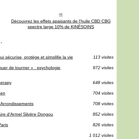
Découvrez les effets apaisants de l'huile CBD CBG
spectre large 10% de KINÉSOINS
.
i sécurise, protège et simplifie la vie
113 visites
uer de tourner » : psychologie,
972 visites
herapy
648 visites
Zen
704 visites
e Arrondissements
708 visites
aire d'Armel Silvère Dongou
852 visites
aris
826 visites
1 012 visites