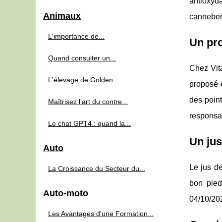
antioxyda
Animaux
canneberg
L'importance de...
Un pro
Quand consulter un...
Chez Vita
L'élevage de Golden...
proposé e
des point
Maîtrisez l'art du contre...
responsa
Le chat GPT4 : quand la...
Un jus
Auto
Le jus d
La Croissance du Secteur du...
bon pied
Auto-moto
04/10/202
Les Avantages d'une Formation...