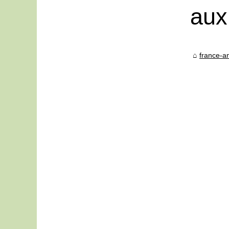
aux
france-an