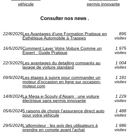
véhicule
permis innovante
Consulter nos news .
22/8/2025
Les Avantages d'une Formation Pratique en
895
Esthétique Automobile à Trappes
visites
16/5/2025
Comment Laver Votre Voiture Comme un
1 975
Expert : Guide Pratique
visites
22/3/2025
Les avantages du detailing comparés au
1 004
lavage de voiture standard
visites
09/9/2024
Les étapes à suivre pour commander un
1 181
moteur d'occasion en ligne sur occasion-
visites
moteur.com
14/8/2024
La Mega e-Scouty d'Aixam : une voiture
1 229
électrique sans permis innovante
visites
05/6/2024
5 raisons de choisir l'assurance direct auto
1 488
pour votre véhicule
visites
29/5/2024
L'allomoteur : les avis des utilisateurs à
1 986
prendre en compte avant l'achat
visites